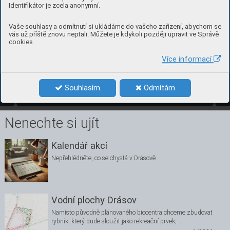
Identifikátor je zcela anonymní.
Vaše souhlasy a odmítnutí si ukládáme do vašeho zařízení, abychom se
vás už příště znovu neptali. Můžete je kdykoli později upravit ve Správě
cookies
Více informací
5
číslo 1, duben 2020 
Souhlasím
Odmítám
1/2020
5
Nenechte si ujít
Kalendář akcí
Nepřehlédněte, co se chystá v Drásově
Vodní plochy Drásov
Namísto původně plánovaného biocentra chceme zbudovat
rybník, který bude sloužit jako rekreační prvek, …