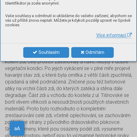
Identifikátor je zcela anonymní.
Stavební úpravy v okolí
Vaše souhlasy a odmítnutí si ukládáme do vašeho zařízení, abychom se
kostela
vás už příště znovu neptali. Můžete je kdykoli později upravit ve Správě
cookies
V podzimních měsících letošního roku jsme přikročili
Více informací
k úpravám prostor u našeho drásovského kostela,
konkrétně v západní části jeho okolí. Zaměstnanci
Souhlasím
Odmítám
technického úseku odstranili túje, které byly vysázeny
kolem zdi, celý prostor zastiňovaly a navíc nebyly v dobré
vegetační kondici. Po jejich vykácení se v plné míře projevil
havarijní stav zdi, u které byla omítka z větší části zpuchřelá,
opadaná a silně podmáčená. Zničené jsou též betonové
atiky na vrchní části zdi, do kterých zatéká a stěna dále
degraduje. Část zdi u vchodu do kostela z ul. Tišnovské se
bortí vlivem vlhkosti a nesoudržnosti použitých stavebních
materiálů. Proto bylo rozhodnuto o kompletním
zrestaurování celé zdi, včetně oplechování, se zachováním
pohledové strany z původního drásovského pískovce.
Smírčí kameny, které jsou osazeny podél zdi, vysuneme
Aa
více do prostoru, neboť jsou to významné historické prvky