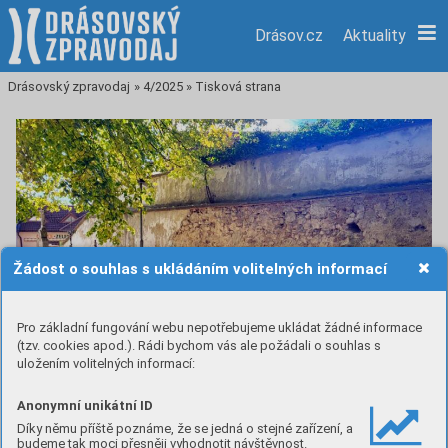
Drásov.cz
Aktuality
Drásovský zpravodaj
»
4/2025
»
Tisková strana
Žádost o souhlas s ukládáním volitelných informací
Pro základní fungování webu nepotřebujeme ukládat žádné informace
(tzv. cookies apod.). Rádi bychom vás ale požádali o souhlas s
uložením volitelných informací:
Anonymní unikátní ID
Díky němu příště poznáme, že se jedná o stejné zařízení, a
budeme tak moci přesněji vyhodnotit návštěvnost.