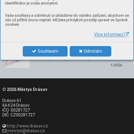
Nenechte si ujít
Identifikátor je zcela anonymní.
Kalendář akcí
Vaše souhlasy a odmítnutí si ukládáme do vašeho zařízení, abychom se
vás už příště znovu neptali. Můžete je kdykoli později upravit ve Správě
Nepřehlédněte, co se chystá v Drásově
cookies
Více informací
Vodní plochy Drásov
Souhlasím
Odmítám
Namísto původně plánovaného biocentra chceme
zbudovat rybník, který bude sloužit jako rekreační …
1/2026
© 2026
Městys Drásov
Drásov 61
664 24 Drásov
IČO: 00281727
DIČ: CZ00281727
http://www.drasov.cz
mestys@drasov.cz