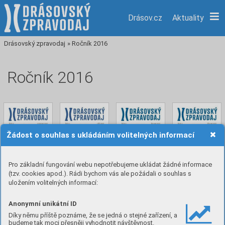
Drásov.cz
Aktuality
Drásovský zpravodaj
»
Ročník 2016
Ročník 2016
Žádost o souhlas s ukládáním volitelných informací
Pro základní fungování webu nepotřebujeme ukládat žádné informace
(tzv. cookies apod.). Rádi bychom vás ale požádali o souhlas s
4/2016
3/2016
2/2016
1/2016
uložením volitelných informací:
1. 12. 2016
1. 9. 2016
1. 6. 2016
1. 3. 2016
Anonymní unikátní ID
Díky němu příště poznáme, že se jedná o stejné zařízení, a
budeme tak moci přesněji vyhodnotit návštěvnost.