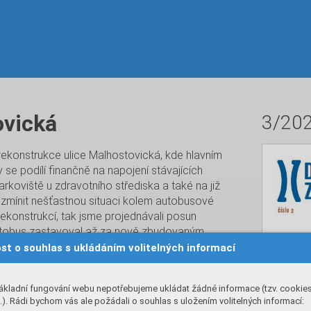
ovická
3/20
ekonstrukce ulice Malhostovická, kde hlavním
se podílí finančně na napojení stávajících
koviště u zdravotního střediska a také na již
 zmínit nešťastnou situaci kolem autobusové
ekonstrukcí, tak jsme projednávali posun
 autobus zastavoval až za nově zbudovaným
yužívají.
st o souhlas s ukládáním volitelných informací
uto variantou nesouhlasili, někteří zde
prospěch se Krajský úřad zastal těchto občanů,
ákladní fungování webu nepotřebujeme ukládat žádné informace (tzv. cookie
 připomínky od projektanta, proč se zastávka
). Rádi bychom vás ale požádali o souhlas s uložením volitelných informací: