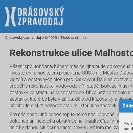
Drásovský zpravodaj
»
3/2025
»
Tisková strana
Rekonstrukce ulice Malhost
Vážení spoluobčané, během měsíce října bude dokončena r
investorem a nositelem projektu je SÚS Jmk. Městys Drásov 
vjezdů a odstavných ploch pro parkování. Dále na opravě par
proběhlé rekonstrukci vodovodu v 1. etapě. Bohužel musím
zastávky ve směru na Malhostovice. Dříve než se začalo s r
zastávky, která by byla v zálivu, dále od křižovatky a aby
přechodem skrz bezpečnost dětí, kteří tuto zastávku hojně v
Žádo
Pro nás absolutně nepochopitelně se našli občané, kteří s to
dokonce ani nebydlí a obrátili se na Krajský úřad. V náš ne
Pro z
aniž by danou situaci na místě prověřil. Přitom měl zaslané
apod.