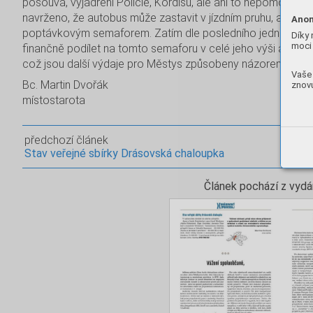
posouvá, vyjádření Policie, Kordisu, ale ani to nepomohlo. 
navrženo, že autobus může zastavit v jízdním pruhu, avšak
Anon
poptávkovým semaforem. Zatím dle posledního jednání to 
Díky 
moci 
finančně podílet na tomto semaforu v celé jeho výši a hlavn
což jsou další výdaje pro Městys způsobeny názorem občanů,
Vaše 
Bc. Martin Dvořák
znovu
místostarota
předchozí článek
Stav veřejné sbírky Drásovská chaloupka
Článek pochází z vydá