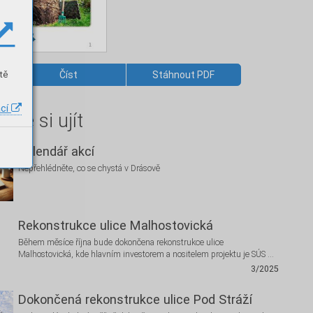
tě
Číst
Stáhnout PDF
ací
hte si ujít
Kalendář akcí
Nepřehlédněte, co se chystá v Drásově
Rekonstrukce ulice Malhostovická
Během měsíce října bude dokončena rekonstrukce ulice
Malhostovická, kde hlavním investorem a nositelem projektu je SÚS …
3/2025
Dokončená rekonstrukce ulice Pod Stráží