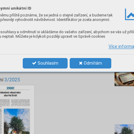
Po projednání s policií ČR skrz bezpečnost bylo
 musí být přechod pro chodce opatřen
ymní unikátní ID
vypadá, že to tak dopadne. Městys se bude
němu příště poznáme, že se jedná o stejné zařízení, a budeme tak
přesněji vyhodnotit návštěvnost. Identifikátor je zcela anonymní.
ě bude muset platit za jeho provoz a údržbu,
 kteří se dívají jen na sebe.
souhlasy a odmítnutí si ukládáme do vašeho zařízení, abychom se vás už příš
 neptali. Můžete je kdykoli později upravit ve Správě cookies
Více inform
Nenec
následující článek
Souhlasím
Odmítám
Dokončená rekonstrukce ulice Pod Stráží
ní
3/2025