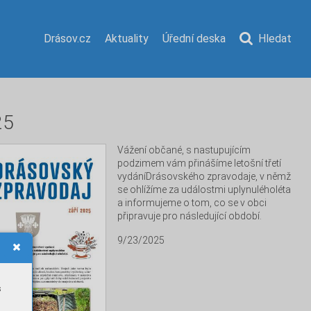
Drásov.cz
Aktuality
Úřední deska
Hledat
25
Vážení občané, s nastupujícím 
podzimem vám přinášíme letošní třetí 
vydáníDrásovského zpravodaje, v němž 
se ohlížíme za událostmi uplynuléholéta 
a informujeme o tom, co se v obci 
připravuje pro následující období.
9/23/2025
s