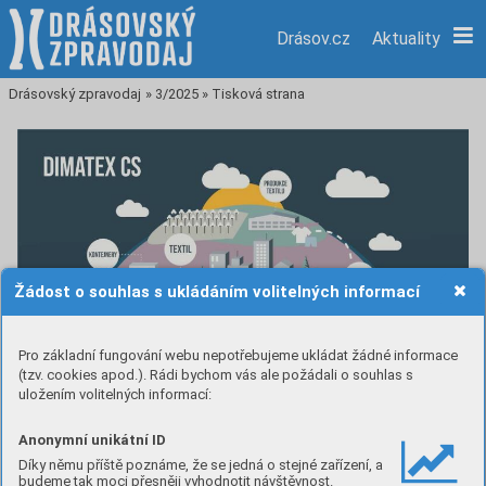
Drásov.cz
Aktuality
Drásovský zpravodaj
»
3/2025
»
Tisková strana
Žádost o souhlas s ukládáním volitelných informací
Pro základní fungování webu nepotřebujeme ukládat žádné informace
(tzv. cookies apod.). Rádi bychom vás ale požádali o souhlas s
uložením volitelných informací:
Anonymní unikátní ID
Díky němu příště poznáme, že se jedná o stejné zařízení, a
budeme tak moci přesněji vyhodnotit návštěvnost.