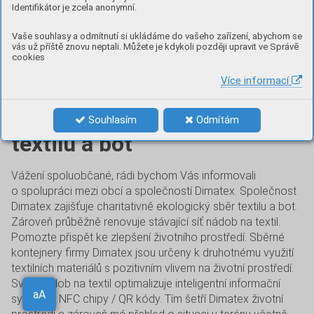
Identifikátor je zcela anonymní.
Vaše souhlasy a odmítnutí si ukládáme do vašeho zařízení, abychom se
vás už příště znovu neptali. Můžete je kdykoli později upravit ve Správě
cookies
Více informací
Charitativně ekologický sběr
Souhlasím
Odmítám
textilu a bot
Vážení spoluobčané, rádi bychom Vás informovali
o spolupráci mezi obcí a společností Dimatex. Společnost
Dimatex zajišťuje charitativně ekologický sběr textilu a bot.
Zároveň průběžně renovuje stávající síť nádob na textil.
Pomozte přispět ke zlepšení životního prostředí. Sběrné
kontejnery firmy Dimatex jsou určeny k druhotnému využití
textilních materiálů s pozitivním vlivem na životní prostředí.
Svoz nádob na textil optimalizuje inteligentní informační
Aa
systém a NFC chipy / QR kódy. Tím šetří Dimatex životní