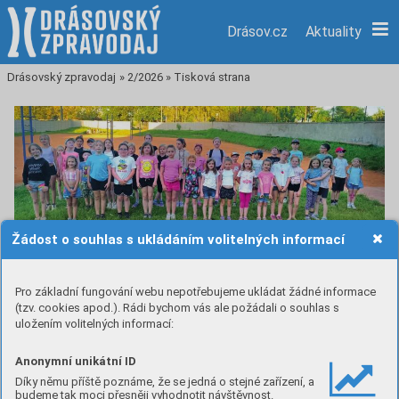
Drásov.cz
Aktuality
Drásovský zpravodaj
»
2/2026
»
Tisková strana
Žádost o souhlas s ukládáním volitelných informací
Noc sokoloven
Pro základní fungování webu nepotřebujeme ukládat žádné informace
(tzv. cookies apod.). Rádi bychom vás ale požádali o souhlas s
uložením volitelných informací:
Poslední květnový pátek se drásovská sokolovna znovu
otevřela pro širokou veřejnost.
Anonymní unikátní ID
Díky němu příště poznáme, že se jedná o stejné zařízení, a
Celorepubliková akce Noc sokoloven, která letos nesla
budeme tak moci přesněji vyhodnotit návštěvnost.