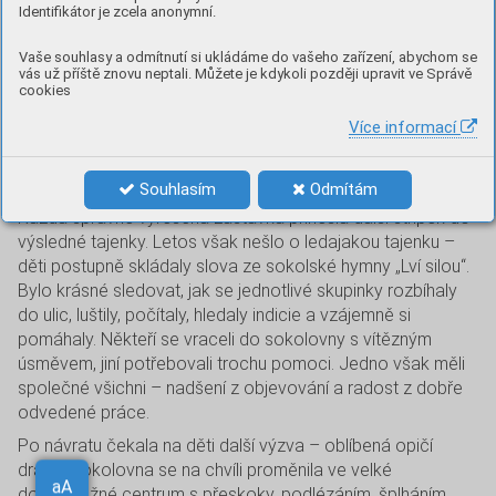
téma Poezie, přilákala do naší sokolovny desítky dětí
Identifikátor je zcela anonymní.
i rodičů a nabídla bohatý program.
Vaše souhlasy a odmítnutí si ukládáme do vašeho zařízení, abychom se
Už odpoledne bylo před sokolovnou živo. Děti se scházely
vás už příště znovu neptali. Můžete je kdykoli později upravit ve Správě
s očekáváním, co všechno je během odpoledne a večera
cookies
čeká. A že toho nebylo málo! Hlavním bodem programu
Více informací
byla tematická šifrovací hra ulicemi Drásova. Účastníci se
vydali po předem připravené trase, kde na ně čekaly
nejrůznější úkoly, hádanky a šifry.
Souhlasím
Odmítám
Každá správně vyřešená zastávka přinesla další střípek do
výsledné tajenky. Letos však nešlo o ledajakou tajenku –
děti postupně skládaly slova ze sokolské hymny „Lví silou“.
Bylo krásné sledovat, jak se jednotlivé skupinky rozbíhaly
do ulic, luštily, počítaly, hledaly indicie a vzájemně si
pomáhaly. Někteří se vraceli do sokolovny s vítězným
úsměvem, jiní potřebovali trochu pomoci. Jedno však měli
společné všichni – nadšení z objevování a radost z dobře
odvedené práce.
Po návratu čekala na děti další výzva – oblíbená opičí
dráha. Sokolovna se na chvíli proměnila ve velké
Aa
dobrodružné centrum s přeskoky, podlézáním, šplháním