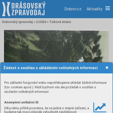
Drásov.cz
Aktuality
Drásovský zpravodaj
»
2/2026
»
Tisková strana
Žádost o souhlas s ukládáním volitelných informací
Pro základní fungování webu nepotřebujeme ukládat žádné informace
(tzv. cookies apod.). Rádi bychom vás ale požádali o souhlas s
uložením volitelných informací:
Anonymní unikátní ID
Díky němu příště poznáme, že se jedná o stejné zařízení, a
budeme tak moci přesněji vyhodnotit návštěvnost.