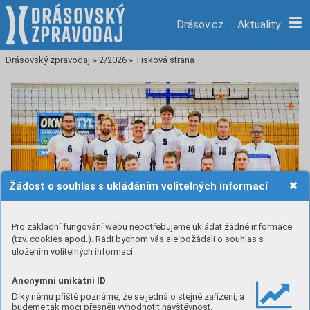
Drásov.cz
Aktuality
Drásovský zpravodaj
»
2/2026
»
Tisková strana
Žádost o souhlas s ukládáním volitelných informací
Pro základní fungování webu nepotřebujeme ukládat žádné informace
(tzv. cookies apod.). Rádi bychom vás ale požádali o souhlas s
uložením volitelných informací:
Anonymní unikátní ID
Díky němu příště poznáme, že se jedná o stejné zařízení, a
budeme tak moci přesněji vyhodnotit návštěvnost.