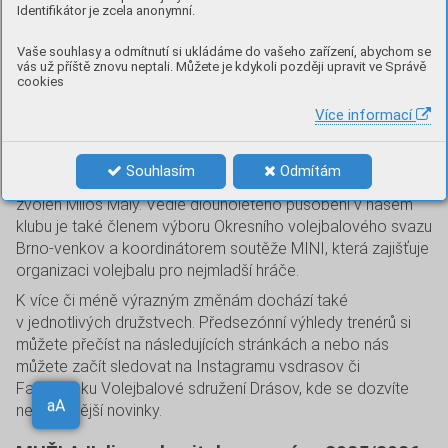
Volejbalové sdružení Drásov
Identifikátor je zcela anonymní.
Vaše souhlasy a odmítnutí si ukládáme do vašeho zařízení, abychom se
Do nové soutěžní sezóny vstupuje drásovský volejbal
vás už příště znovu neptali. Můžete je kdykoli později upravit ve Správě
cookies
s další významnou změnou. Po několika letech ve vedení
klubu ukončil své působení předseda Stanislav Slezák,
Více informací
kterému děkujeme za jeho práci a čas věnovaný rozvoji
našeho oddílu.
Souhlasím
Odmítám
Novým předsedou Volejbalového sdružení Drásov byl
zvolen Miloš Malý. Vedle dlouholetého působení v našem
klubu je také členem výboru Okresního volejbalového svazu
Brno-venkov a koordinátorem soutěže MINI, která zajišťuje
organizaci volejbalu pro nejmladší hráče.
K více či méně výrazným změnám dochází také
v jednotlivých družstvech. Předsezónní výhledy trenérů si
můžete přečíst na následujících stránkách a nebo nás
můžete začít sledovat na Instagramu vsdrasov či
Facebooku Volejbalové sdružení Drásov, kde se dozvíte
nejčerstvější novinky.
Aa
aA