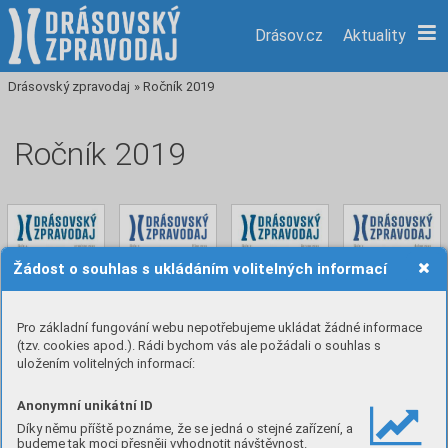
Drásov.cz
Aktuality
Drásovský zpravodaj
»
Ročník 2019
Ročník 2019
Žádost o souhlas s ukládáním volitelných informací
Pro základní fungování webu nepotřebujeme ukládat žádné informace
(tzv. cookies apod.). Rádi bychom vás ale požádali o souhlas s
4/2019
3/2019
2/2019
1/2019
uložením volitelných informací:
1. 12. 2019
1. 10. 2019
1. 6. 2019
1. 4. 2019
Anonymní unikátní ID
Díky němu příště poznáme, že se jedná o stejné zařízení, a
budeme tak moci přesněji vyhodnotit návštěvnost.