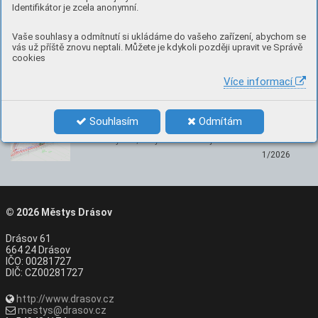
Nenechte si ujít
Identifikátor je zcela anonymní.
Kalendář akcí
Vaše souhlasy a odmítnutí si ukládáme do vašeho zařízení, abychom se
vás už příště znovu neptali. Můžete je kdykoli později upravit ve Správě
Nepřehlédněte, co se chystá v Drásově
cookies
Více informací
Vodní plochy Drásov
Souhlasím
Odmítám
Namísto původně plánovaného biocentra chceme
zbudovat rybník, který bude sloužit jako rekreační …
1/2026
© 2026
Městys Drásov
Drásov 61
664 24 Drásov
IČO: 00281727
DIČ: CZ00281727
http://www.drasov.cz
mestys@drasov.cz