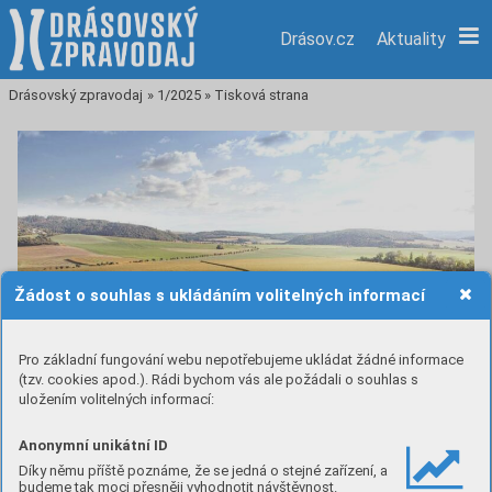
Drásov.cz
Aktuality
Drásovský zpravodaj
»
1/2025
»
Tisková strana
Žádost o souhlas s ukládáním volitelných informací
Pro základní fungování webu nepotřebujeme ukládat žádné informace
(tzv. cookies apod.). Rádi bychom vás ale požádali o souhlas s
uložením volitelných informací:
Anonymní unikátní ID
Díky němu příště poznáme, že se jedná o stejné zařízení, a
budeme tak moci přesněji vyhodnotit návštěvnost.