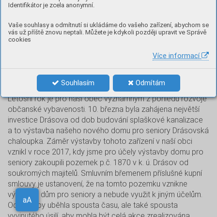
Identifikátor je zcela anonymní.
Vaše souhlasy a odmítnutí si ukládáme do vašeho zařízení, abychom se
vás už příště znovu neptali. Můžete je kdykoli později upravit ve Správě
cookies
Výstavba domu pro seniory
Více informací
byla zahájena
Souhlasím
Odmítám
Letošní rok je pro naši obec významným z pohledu rozvoje
občanské vybavenosti. 10. března byla zahájena největší
investice Drásova od dob budování splaškové kanalizace
a to výstavba našeho nového domu pro seniory Drásovská
chaloupka. Záměr výstavby tohoto zařízení v naší obci
vznikl v roce 2017, kdy jsme pro účely výstavby domu pro
seniory zakoupili pozemek p.č. 1870 v k. ú. Drásov od
soukromých majitelů. Smluvním břemenem příslušné kupní
smlouvy je ustanovení, že na tomto pozemku vznikne
výhradně dům pro seniory a nebude využit k jiným účelům.
Aa
Od té doby uběhla spousta času, ale také spousta
aA
vyvinutého úsilí, aby mohla být celá akce zrealizována.