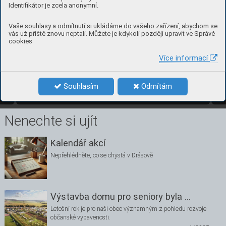
Identifikátor je zcela anonymní.
Vaše souhlasy a odmítnutí si ukládáme do vašeho zařízení, abychom se
vás už příště znovu neptali. Můžete je kdykoli později upravit ve Správě
cookies
Více informací
2
číslo 1, bře
zen 2025
Souhlasím
Odmítám
1/2025
2
Nenechte si ujít
Kalendář akcí
Nepřehlédněte, co se chystá v Drásově
Výstavba domu pro seniory byla …
Letošní rok je pro naši obec významným z pohledu rozvoje
občanské vybavenosti.