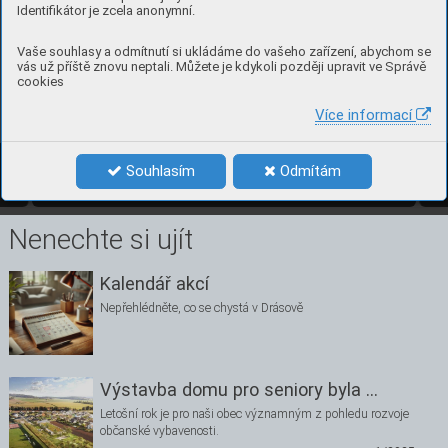
A
k
tivity 
pro
jektu za
h
rnu
jí: 
Identifikátor je zcela anonymní.
W
orkshop
y pro žá
ky 
(
3
., 4. 
a 5. 
roč
n
í
k)
Besed
y 
pro rodič
e
Sem
in
á
ř pro učitele
Projektov
ý den školy
Rod
ič
ovskou kavárnu
Vaše souhlasy a odmítnutí si ukládáme do vašeho zařízení, abychom se
Besed
y s žá
k
y a r
odi
či a vzděláván
í pedago
-
g
ů 
bude 
lek
torova
t 
společnost 
On
ﬁne, 
zatímc
o 
vás už příště znovu neptali. Můžete je kdykoli později upravit ve Správě
pro
jek
tov
ý 
den 
a 
rodi
čovsk
á 
kavár
na 
budo
u 
v reži
i š
koly
.
Dí
k
y 
této 
sp
olu
práci 
chceme 
v
y
tvoř
it 
dlouho
-
cookies
dobý 
a 
opa
kova
telný 
progra
m, 
k
terý 
by 
by
l
Více informací
13
číslo 1, bře
zen 2025 
Souhlasím
Odmítám
1/2025
13
Nenechte si ujít
Kalendář akcí
Nepřehlédněte, co se chystá v Drásově
Výstavba domu pro seniory byla …
Letošní rok je pro naši obec významným z pohledu rozvoje
občanské vybavenosti.