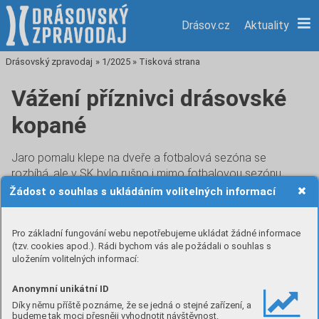
Drásov.cz
Aktuality
Drásovský zpravodaj
»
1/2025
»
Tisková strana
Vážení příznivci drásovské
kopané
Jaro pomalu klepe na dveře a fotbalová sezóna se
rozbíhá, ale v SK bylo rušno i mimo fotbalovou sezónu.
Žádost o souhlas s ukládáním volitelných informací
Týmy mladších a starších žáků
se zúčastnily soustředění v Domaníně, které sloužilo
Pro základní fungování webu nepotřebujeme ukládat žádné informace
(tzv. cookies apod.). Rádi bychom vás ale požádali o souhlas s
k nabrání fyzické kondice, osvojení si nových herních
uložením volitelných informací:
dovedností, a hlavně ke stmelení kolektivu. Vrcholem byl
zápas s krajským mužstvem Bystřice nad Pernštejnem, kdy
Anonymní unikátní ID
starší žáci uspěli a zvítězili 2:0. Mladším žákům chybělo
Díky němu příště poznáme, že se jedná o stejné zařízení, a
málo a také by slavili výhru.
budeme tak moci přesněji vyhodnotit návštěvnost.