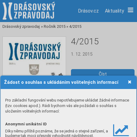
Drásov.cz
Aktuality
Drásovský zpravodaj
»
Ročník 2015
»
4/2015
4/2015
1. 12. 2015
Číst
Žádost o souhlas s ukládáním volitelných informací
Stáhnout PDF
Pro základní fungování webu nepotřebujeme ukládat žádné informace
(tzv. cookies apod.). Rádi bychom vás ale požádali o souhlas s
uložením volitelných informací:
Anonymní unikátní ID
Díky němu příště poznáme, že se jedná o stejné zařízení, a
budeme tak moci přesněji vyhodnotit návštěvnost.