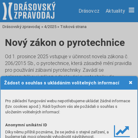
Drásov.cz
Aktuality
Drásovský zpravodaj
»
4/2025
»
Tisková strana
Nový zákon o pyrotechnice
Od 1. prosince 2025 vstupuje v účinnost novela zákona č.
206/2015 Sb., o pyrotechnice, která zásadně mění pravidla
pro používání zábavní pyrotechniky. Zavádí se
celorepublikový zákaz odpalování pyrotechniky do
Žádost o souhlas s ukládáním volitelných informací
vzdálenosti 250 metrů od tzv. chráněných objektů a míst –
např. nemocnice a léčebny s lůžkovou péčí, domovy pro
seniory a obdobná zařízení, útulky pro zvířata, ZOO,
Pro základní fungování webu nepotřebujeme ukládat žádné informace
registrované chovy zvířat a další zařízení, která určí
(tzv. cookies apod.). Rádi bychom vás ale požádali o souhlas s
Ministerstvo zemědělství. Kategorie F1 (malá zábavní
uložením volitelných informací:
pyrotechnika) zůstává povolena – jde např. o prskavky
nebo malé fontány.
Anonymní unikátní ID
Díky němu příště poznáme, že se jedná o stejné zařízení, a
Ministerstvo zemědělství vyhotovilo
mapovou aplikaci
, do
budeme tak moci přesněji vyhodnotit návštěvnost.