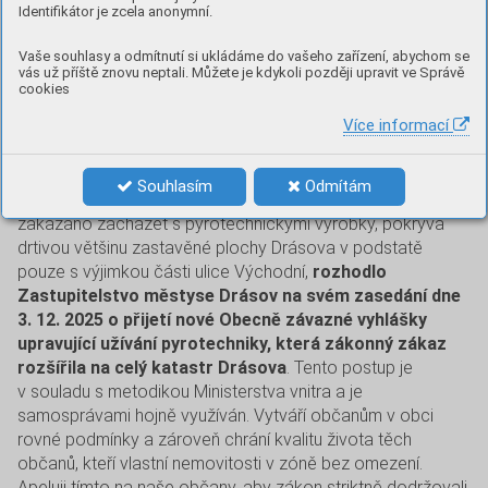
které vložilo všechny registrované chovy. Mapa obsahuje
Identifikátor je zcela anonymní.
zóny, ve kterých je zakázáno zacházet s pyrotechnickými
výrobky s výjimkou kategorie F1 podle § 35 zákona č.
Vaše souhlasy a odmítnutí si ukládáme do vašeho zařízení, abychom se
vás už příště znovu neptali. Můžete je kdykoli později upravit ve Správě
344/2025 Sb., kterým se mění zákon č. 206/ /2015 Sb.,
cookies
o pyrotechnických výrobcích a zacházení s nimi a o změně
Více informací
některých zákonů (zákon o pyrotechnice), ve znění
pozdějších předpisů a další související zákony. Účinnost
zón s omezeným používáním pyrotechniky je stanovena od
Souhlasím
Odmítám
1. 12. 2025. Vzhledem k tomu, že mapa zón, ve kterých je
zakázáno zacházet s pyrotechnickými výrobky, pokrývá
drtivou většinu zastavěné plochy Drásova v podstatě
pouze s výjimkou části ulice Východní,
rozhodlo
Zastupitelstvo městyse Drásov na svém zasedání dne
3. 12. 2025 o přijetí nové Obecně závazné vyhlášky
upravující užívání pyrotechniky, která zákonný zákaz
rozšířila na celý katastr Drásova
. Tento postup je
v souladu s metodikou Ministerstva vnitra a je
samosprávami hojně využíván. Vytváří občanům v obci
rovné podmínky a zároveň chrání kvalitu života těch
občanů, kteří vlastní nemovitosti v zóně bez omezení.
Apeluji tímto na naše občany, aby zákon striktně dodržovali.