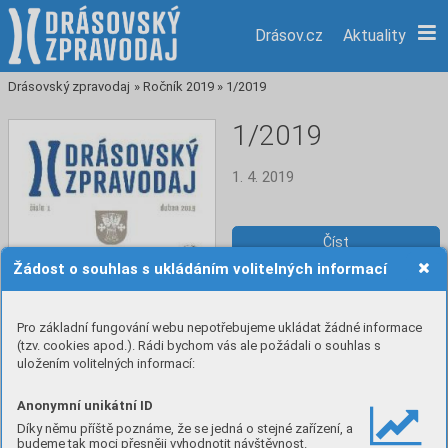
Drásov.cz
Aktuality
Drásovský zpravodaj
»
Ročník 2019
»
1/2019
1/2019
1. 4. 2019
Číst
Žádost o souhlas s ukládáním volitelných informací
Stáhnout PDF
Pro základní fungování webu nepotřebujeme ukládat žádné informace
(tzv. cookies apod.). Rádi bychom vás ale požádali o souhlas s
uložením volitelných informací:
Anonymní unikátní ID
Díky němu příště poznáme, že se jedná o stejné zařízení, a
budeme tak moci přesněji vyhodnotit návštěvnost.