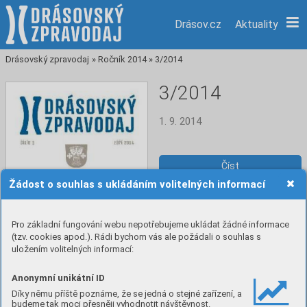
Drásov.cz
Aktuality
Drásovský zpravodaj
»
Ročník 2014
»
3/2014
3/2014
1. 9. 2014
Číst
Žádost o souhlas s ukládáním volitelných informací
Stáhnout PDF
Pro základní fungování webu nepotřebujeme ukládat žádné informace
(tzv. cookies apod.). Rádi bychom vás ale požádali o souhlas s
uložením volitelných informací:
Anonymní unikátní ID
Díky němu příště poznáme, že se jedná o stejné zařízení, a
budeme tak moci přesněji vyhodnotit návštěvnost.