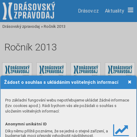
Drásov.cz
Aktuality
Drásovský zpravodaj
»
Ročník 2013
Ročník 2013
Žádost o souhlas s ukládáním volitelných informací
Pro základní fungování webu nepotřebujeme ukládat žádné informace
(tzv. cookies apod.). Rádi bychom vás ale požádali o souhlas s
4/2013
3/2013
2/2013
1/2013
uložením volitelných informací:
1. 12. 2013
1. 10. 2013
1. 6. 2013
1. 3. 2013
Anonymní unikátní ID
Díky němu příště poznáme, že se jedná o stejné zařízení, a
budeme tak moci přesněji vyhodnotit návštěvnost.