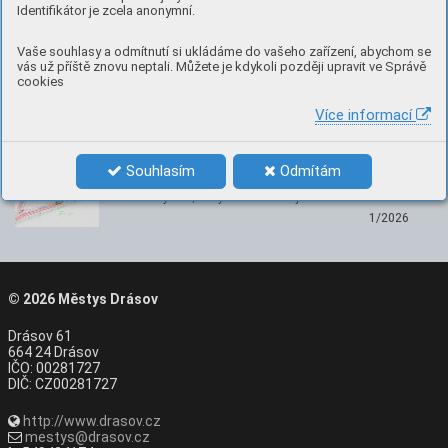
Nenechte si ujít
Identifikátor je zcela anonymní.
Kalendář akcí
Vaše souhlasy a odmítnutí si ukládáme do vašeho zařízení, abychom se
vás už příště znovu neptali. Můžete je kdykoli později upravit ve Správě
Nepřehlédněte, co se chystá v Drásově
cookies
Více informací
Vodní plochy Drásov
Souhlasím
Odmítám
Namísto původně plánovaného biocentra chceme
zbudovat rybník, který bude sloužit jako rekreační …
1/2026
© 2026
Městys Drásov
Drásov 61
664 24 Drásov
IČO: 00281727
DIČ: CZ00281727
http://www.drasov.cz
mestys@drasov.cz