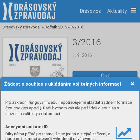
Drásov.cz
Aktuality
Drásovský zpravodaj
»
Ročník 2016
»
3/2016
3/2016
1. 9. 2016
Číst
Žádost o souhlas s ukládáním volitelných informací
Stáhnout PDF
Pro základní fungování webu nepotřebujeme ukládat žádné informace
(tzv. cookies apod.). Rádi bychom vás ale požádali o souhlas s
uložením volitelných informací:
Anonymní unikátní ID
Díky němu příště poznáme, že se jedná o stejné zařízení, a
budeme tak moci přesněji vyhodnotit návštěvnost.