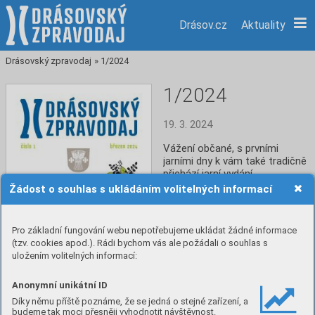
Drásov.cz
Aktuality
Drásovský zpravodaj
»
1/2024
1/2024
19. 3. 2024
Vážení občané, s prvními 
jarními dny k vám také tradičně 
přichází jarní vydání 
Drásovského zpravodaje, v 
Žádost o souhlas s ukládáním volitelných informací
němž se dozvíte opět o 
aktuálních událostech v naší 
obci a o plánovaných akcích. 
Pro základní fungování webu nepotřebujeme ukládat žádné informace
(tzv. cookies apod.). Rádi bychom vás ale požádali o souhlas s
uložením volitelných informací:
Číst
Anonymní unikátní ID
Stáhnout PDF
Díky němu příště poznáme, že se jedná o stejné zařízení, a
budeme tak moci přesněji vyhodnotit návštěvnost.