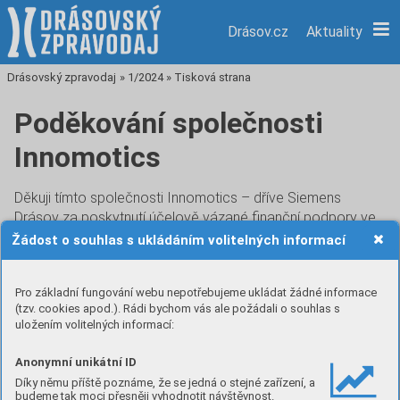
Drásov.cz
Aktuality
Drásovský zpravodaj
»
1/2024
»
Tisková strana
Poděkování společnosti
Innomotics
Děkuji tímto společnosti Innomotics – dříve Siemens
Drásov za poskytnutí účelově vázané finanční podpory ve
výši 500 000 Kč na rekonstrukci zdravotního střediska
Žádost o souhlas s ukládáním volitelných informací
v Drásově.
Pro základní fungování webu nepotřebujeme ukládat žádné informace
předchozí článek
následující článek
(tzv. cookies apod.). Rádi bychom vás ale požádali o souhlas s
Nákup svahové sekačky
Vyhodnocení dotazníkového
uložením volitelných informací:
Spider
šetření
Anonymní unikátní ID
Článek pochází z vydání
1/2024
Díky němu příště poznáme, že se jedná o stejné zařízení, a
budeme tak moci přesněji vyhodnotit návštěvnost.