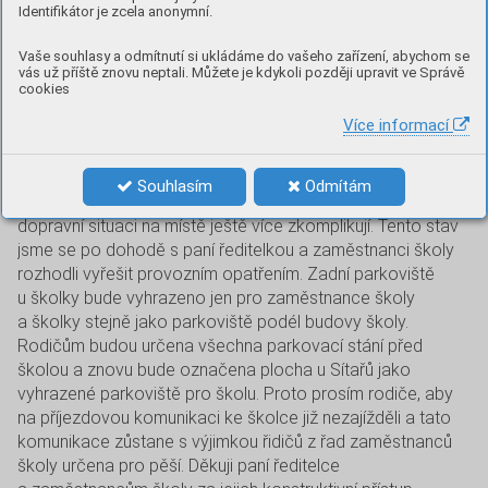
byla projekčně navržena jako pěší zóna, sdílený prostor
Identifikátor je zcela anonymní.
řidičů a chodců. Takto byla odsouhlasena Policií ČR při
Vaše souhlasy a odmítnutí si ukládáme do vašeho zařízení, abychom se
plánované výstavbě školky (splňuje tedy bezpečnostní
vás už příště znovu neptali. Můžete je kdykoli později upravit ve Správě
parametry), takto byla zkolaudována a uvedena do
cookies
provozu. Bohužel apel na ohleduplné chování a zpomalení
Více informací
jízdy patrně nepadá na úrodnou půdu. Rodiče vjíždí až na
zadní parkoviště, zjistí, že tam není místo, pak složitě v té
největší špičce s vozidlem manévrují a zase vyjíždějí,
Souhlasím
Odmítám
popřípadě je nepochopitelně odstaví v obratišti, čímž celou
dopravní situaci na místě ještě více zkomplikují. Tento stav
jsme se po dohodě s paní ředitelkou a zaměstnanci školy
rozhodli vyřešit provozním opatřením. Zadní parkoviště
u školky bude vyhrazeno jen pro zaměstnance školy
a školky stejně jako parkoviště podél budovy školy.
Rodičům budou určena všechna parkovací stání před
školou a znovu bude označena plocha u Sítařů jako
vyhrazené parkoviště pro školu. Proto prosím rodiče, aby
na příjezdovou komunikaci ke školce již nezajížděli a tato
komunikace zůstane s výjimkou řidičů z řad zaměstnanců
školy určena pro pěší. Děkuji paní ředitelce