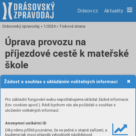
Drásov.cz
Aktuality
Drásovský zpravodaj
»
1/2024
»
Tisková strana
Úprava provozu na
příjezdové cestě k mateřské
škole
Některé maminky vodící své děti do naší mateřské školy
Žádost o souhlas s ukládáním volitelných informací
vznesly požadavek na zbudování chodníku směrem ke
školce po prvé straně školy. Tomuto požadavku nelze
vyhovět. V této části se nachází školní hřiště pro tělesnou
Pro základní fungování webu nepotřebujeme ukládat žádné informace
výchovu a také dětské hřiště pro družinu. Jedná se
(tzv. cookies apod.). Rádi bychom vás ale požádali o souhlas s
uložením volitelných informací:
o uzavřený školní prostor a veřejnost by se tu neměla
pohybovat. Argumentace nebezpečného příchodu ke
Anonymní unikátní ID
školce z leva je jen dokladem nedostatku ohledu rodičů
Díky němu příště poznáme, že se jedná o stejné zařízení, a
k sobě navzájem. Řádná příjezdová cesta k mateřské škole
budeme tak moci přesněji vyhodnotit návštěvnost.