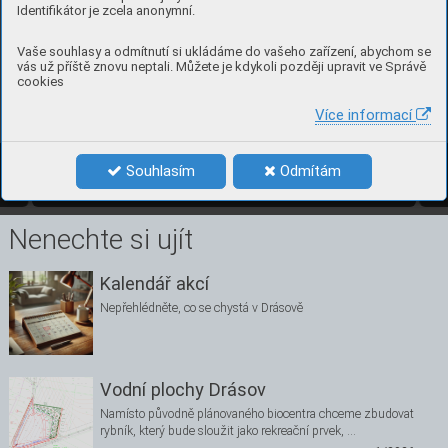
Identifikátor je zcela anonymní.
Vaše souhlasy a odmítnutí si ukládáme do vašeho zařízení, abychom se
vás už příště znovu neptali. Můžete je kdykoli později upravit ve Správě
cookies
Více informací
15
čísl
o 1, bř
ez
en 202
4 
Souhlasím
Odmítám
1/2024
15
Nenechte si ujít
Kalendář akcí
Nepřehlédněte, co se chystá v Drásově
Vodní plochy Drásov
Namísto původně plánovaného biocentra chceme zbudovat
rybník, který bude sloužit jako rekreační prvek, …