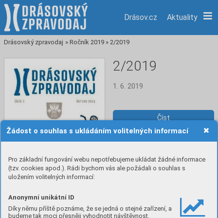
Drásov.cz
Aktuality
Drásovský zpravodaj
»
Ročník 2019
»
2/2019
2/2019
1. 6. 2019
Číst
Žádost o souhlas s ukládáním volitelných informací
Stáhnout PDF
Pro základní fungování webu nepotřebujeme ukládat žádné informace
(tzv. cookies apod.). Rádi bychom vás ale požádali o souhlas s
uložením volitelných informací:
Anonymní unikátní ID
Díky němu příště poznáme, že se jedná o stejné zařízení, a
budeme tak moci přesněji vyhodnotit návštěvnost.