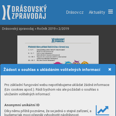
Drásov.cz
Aktuality
Drásovský zpravodaj
»
Ročník 2019
»
2/2019
Žádost o souhlas s ukládáním volitelných informací
Pro základní fungování webu nepotřebujeme ukládat žádné informace
(tzv. cookies apod.). Rádi bychom vás ale požádali o souhlas s
uložením volitelných informací:
Anonymní unikátní ID
Díky němu příště poznáme, že se jedná o stejné zařízení, a
budeme tak moci přesněji vyhodnotit návštěvnost.