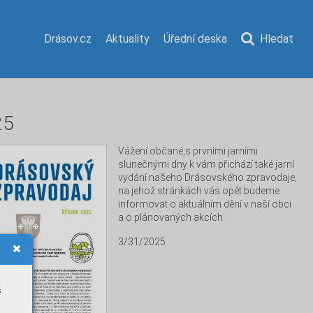
Drásov.cz
Aktuality
Úřední deska
Hledat
25
Vážení občané,s prvními jarními 
slunečnými dny k vám přichází také jarní 
vydání našeho Drásovského zpravodaje, 
na jehož stránkách vás opět budeme 
informovat o aktuálním dění v naší obci 
a o plánovaných akcích. 
3/31/2025
s