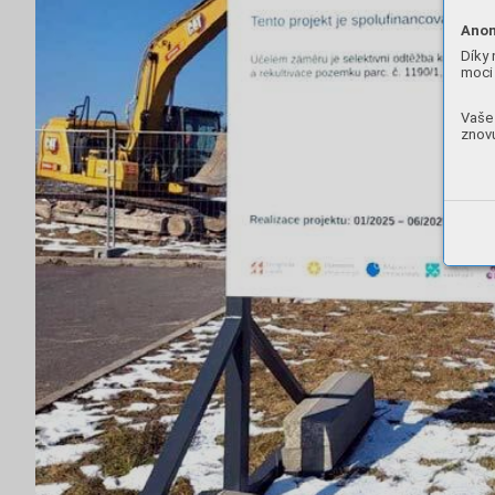
Anon
Díky 
moci 
Vaše 
znovu