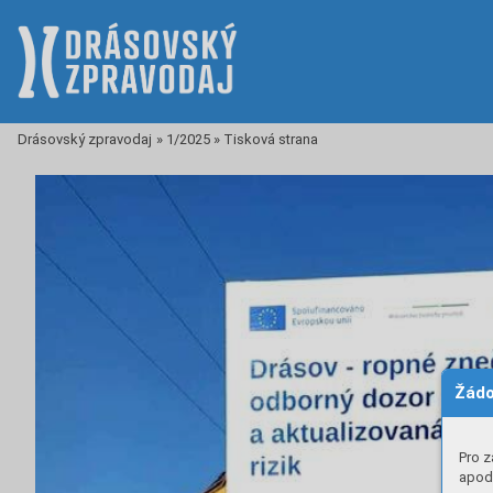
Drásovský zpravodaj
»
1/2025
»
Tisková strana
Žádo
Pro z
apod.