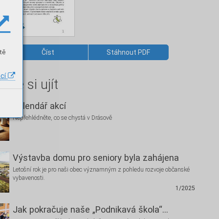
tě
Číst
Stáhnout PDF
ací
hte si ujít
Kalendář akcí
Nepřehlédněte, co se chystá v Drásově
Výstavba domu pro seniory byla zahájena
Letošní rok je pro naši obec významným z pohledu rozvoje občanské
vybavenosti.
1/2025
Jak pokračuje naše „Podnikavá škola“…