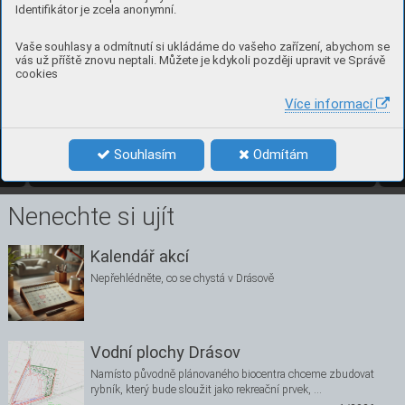
Identifikátor je zcela anonymní.
Vaše souhlasy a odmítnutí si ukládáme do vašeho zařízení, abychom se
vás už příště znovu neptali. Můžete je kdykoli později upravit ve Správě
cookies
Více informací
7
číslo 2, červ
en 2026 
Souhlasím
Odmítám
2/2026
7
Nenechte si ujít
Kalendář akcí
Nepřehlédněte, co se chystá v Drásově
Vodní plochy Drásov
Namísto původně plánovaného biocentra chceme zbudovat
rybník, který bude sloužit jako rekreační prvek, …