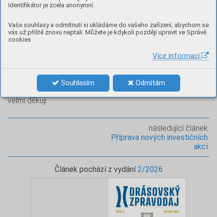
Identifikátor je zcela anonymní.
Na základě zveřejněné výzvy k obsazení pracovní pozice
obsluhy sběrného dvora byl na tuto práci přijat pan Jaromír
Vaše souhlasy a odmítnutí si ukládáme do vašeho zařízení, abychom se
Křivánek z Tišnova, který má praktické zkušenosti v oblasti
vás už příště znovu neptali. Můžete je kdykoli později upravit ve Správě
cookies
odpadového hospodářství. Přeji panu Křivánkovi hodně
štěstí a pracovních úspěchů na této nelehké, avšak velmi
Více informací
záslužné a pro naši obec důležité pracovní pozici.
Panu Ladislavu Bednářovi přeji, aby si ve zdraví a klidu
Souhlasím
Odmítám
užíval penze a za jeho práci pro obec mu z celého srdce
velmi děkuji.
následující článek
Příprava nových investičních
akcí
Článek pochází z vydání
2/2026