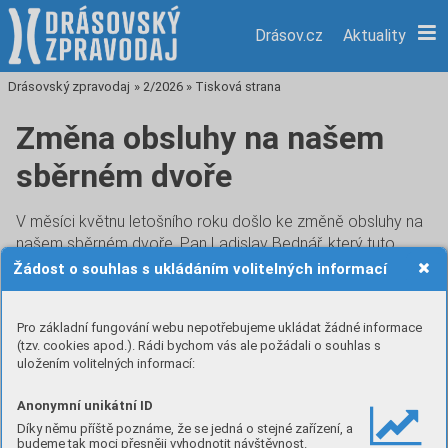
Drásov.cz
Aktuality
Drásovský zpravodaj
»
2/2026
»
Tisková strana
Změna obsluhy na našem
sběrném dvoře
V měsíci květnu letošního roku došlo ke změně obsluhy na
našem sběrném dvoře. Pan Ladislav Bednář, který tuto
práci vykonával od roku 2019, již z osobních důvodů
Žádost o souhlas s ukládáním volitelných informací
nebude ve funkci správce sběrného dvora pokračovat.
Tato skutečnost mě velmi mrzí. Snad každý, kdo navštěvuje
Pro základní fungování webu nepotřebujeme ukládat žádné informace
náš drásovský sběrný dvůr, může potvrdit, že pan Bednář
(tzv. cookies apod.). Rádi bychom vás ale požádali o souhlas s
svoji práci vykonával vždy velmi svědomitě, se smyslem
uložením volitelných informací:
pro pořádek a kázeň bez ohledu na své osobní volno
a mnohdy i nad rámec popisu své práce. Pro svůj
Anonymní unikátní ID
specifický a osobitý přístup k občanům bude pro nás bez
Díky němu příště poznáme, že se jedná o stejné zařízení, a
nadsázky téměř nenahraditelný.
budeme tak moci přesněji vyhodnotit návštěvnost.