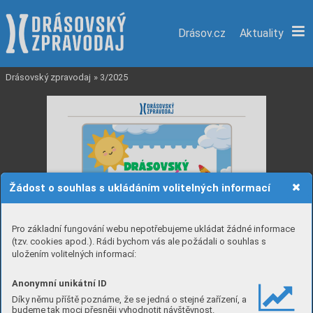
Drásov.cz
Aktuality
Drásovský zpravodaj
»
3/2025
Žádost o souhlas s ukládáním volitelných informací
Pro základní fungování webu nepotřebujeme ukládat žádné informace
(tzv. cookies apod.). Rádi bychom vás ale požádali o souhlas s
uložením volitelných informací:
Anonymní unikátní ID
Díky němu příště poznáme, že se jedná o stejné zařízení, a
budeme tak moci přesněji vyhodnotit návštěvnost.