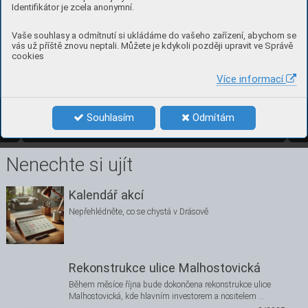
Identifikátor je zcela anonymní.
Vaše souhlasy a odmítnutí si ukládáme do vašeho zařízení, abychom se
vás už příště znovu neptali. Můžete je kdykoli později upravit ve Správě
Drá
sovsk
ý zpravod
aj – 
č
tv
r
t
letn
í
k. M
í
sto v
yd
án
í – Drá
sov
. Vydá
no 23. zá
ř
í 2025
. Ev
idenč
n
í č
íslo M
K Č
R E 2161
7
. 
cookies
Vydává měst
ys Drá
sov
, Drás
ov č. 61, 
I
Č 
0
0
2
81
7
2
7
. 
Ti
sk R
eprocentr
u
m a.
s., Bl
an
sko.
Více informací
11
čísl
o 3, zář
í 202
5 
Souhlasím
Odmítám
3/2025
11
Nenechte si ujít
Kalendář akcí
Nepřehlédněte, co se chystá v Drásově
Rekonstrukce ulice Malhostovická
Během měsíce října bude dokončena rekonstrukce ulice
Malhostovická, kde hlavním investorem a nositelem …