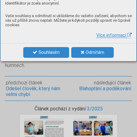
Identifikátor je zcela anonymní.
územního plánu a začínáme připravovat změny č. II.
Spolupracujeme při projektové přípravě lokality Pod
Vaše souhlasy a odmítnutí si ukládáme do vašeho zařízení, abychom se
Hřištěm, kde bude v naší gesci především část obecní
vás už příště znovu neptali. Můžete je kdykoli později upravit ve Správě
komunikace U Hřiště. Zvažujeme další úpravy veřejných
cookies
prostranství tak, aby bylo téměř každé veřejně přístupné
Více informací
místo v obci využito a upraveno. A protože čas neúprosně
běží, za chvíli bude na místě začít připravovat adventní
program. Letošní tradiční obecní vánoční trhy se budou
Souhlasím
Odmítám
konat v sobotu 6. prosince jako vždy na Drásovských
humnech.
předchozí článek
následující článek
Odešel člověk, který nám
Blahopřání a poděkování
velmi chybí
Článek pochází z vydání
3/2025