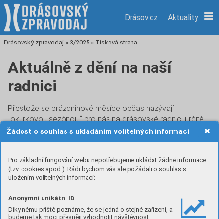
Drásov.cz
Aktuality
Drásovský zpravodaj
»
3/2025
»
Tisková strana
Aktuálně z dění na naší
radnici
Přestože se prázdninové měsíce občas nazývají
„okurkovou sezónou,“ pro nás na drásovské radnici určitě
nebylo léto dobou odpočinku. Kromě dozoru nad
Žádost o souhlas s ukládáním volitelných informací
stavebními pracemi Drásovské chaloupky, ul.
Malhostovické a ul. Pod Stráží jsme započali práce na
Pro základní fungování webu nepotřebujeme ukládat žádné informace
dalších úkolech. Bylo vypsáno výběrové řízení na
(tzv. cookies apod.). Rádi bychom vás ale požádali o souhlas s
zbudování obratiště v ul. Pod Mlýnem a pěšího propoje na
uložením volitelných informací:
ul. Východní. Pracujeme na založení obecní obchodní
společnosti, která bude provozovat náš nový dům pro
Anonymní unikátní ID
seniory. Probíhá předprojektová příprava na zbudování
Díky němu příště poznáme, že se jedná o stejné zařízení, a
povrchu ul. Zahradní. Pracujeme na standardizaci našeho
budeme tak moci přesněji vyhodnotit návštěvnost.