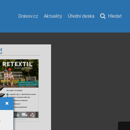
Drásov.cz
Aktuality
Úřední deska
Hledat
RETEXTIL
T
extilní k
ompozit
kombinuje nejlepší
vlastnosti plastu a dřeva.
HLA
VNÍ VÝHODY
:
rec
yklát z 95 % z druhotných sur
ovin
pevnost a vandaluvzdornost
nenasákav
ost a odolnost 
bezúdržbov
ost
snadná opracov
atelnost
s
WWW
.RETEXTIL.CZ