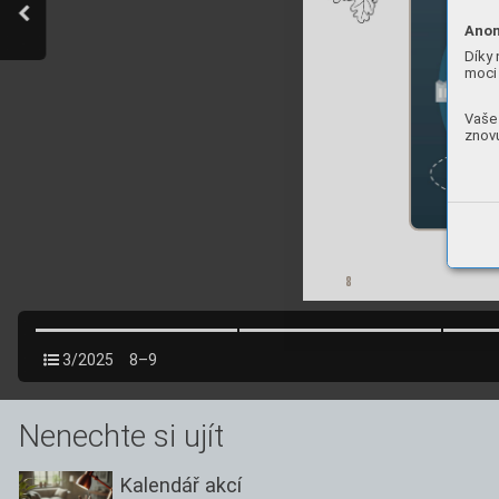
Anon
Díky 
moci 
Vaše 
znovu
8
3/2025
8–9
Nenechte si ujít
Kalendář akcí