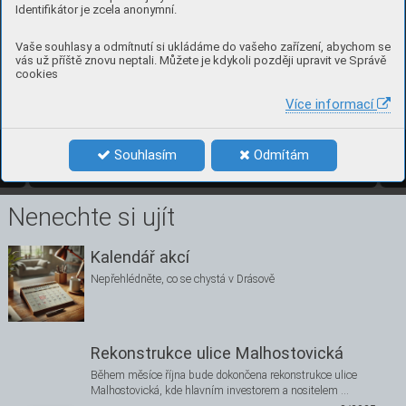
Identifikátor je zcela anonymní.
Vaše souhlasy a odmítnutí si ukládáme do vašeho zařízení, abychom se
vás už příště znovu neptali. Můžete je kdykoli později upravit ve Správě
cookies
Více informací
7
čísl
o 3, zář
í 202
5 
Souhlasím
Odmítám
3/2025
7
Nenechte si ujít
Kalendář akcí
Nepřehlédněte, co se chystá v Drásově
Rekonstrukce ulice Malhostovická
Během měsíce října bude dokončena rekonstrukce ulice
Malhostovická, kde hlavním investorem a nositelem …