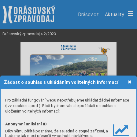
Drásov.cz
Aktuality
Drásovský zpravodaj
»
2/2023
Žádost o souhlas s ukládáním volitelných informací
Pro základní fungování webu nepotřebujeme ukládat žádné informace
(tzv. cookies apod.). Rádi bychom vás ale požádali o souhlas s
uložením volitelných informací:
Anonymní unikátní ID
Díky němu příště poznáme, že se jedná o stejné zařízení, a
budeme tak moci přesněji vyhodnotit návštěvnost.