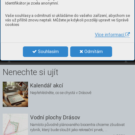
Identifikátor je zcela anonymní.
Vaše souhlasy a odmítnutí si ukládáme do vašeho zařízení, abychom se
vás už příště znovu neptali. Můžete je kdykoli později upravit ve Správě
cookies
Více informací
5
číslo 2, červ
en 2023 
Souhlasím
Odmítám
2/2023
5
Nenechte si ujít
Kalendář akcí
Nepřehlédněte, co se chystá v Drásově
Vodní plochy Drásov
Namísto původně plánovaného biocentra chceme zbudovat
rybník, který bude sloužit jako rekreační prvek, …