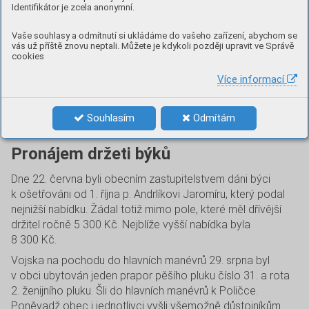
Identifikátor je zcela anonymní.
že obce jsou ochotny v poměru placení přímých daní, nebo
návštěvy dětí z té které obce na školu přispívati. Ve
Vaše souhlasy a odmítnutí si ukládáme do vašeho zařízení, abychom se
Všechovicích a Čebíně uznávali všichni důležitost
vás už příště znovu neptali. Můžete je kdykoli později upravit ve Správě
cookies
měšťanské školy, ale finanční stav obcí je prý takový, že
přispěti nemohou, leč by k tomu byli nějakým zákonem
Více informací
donuceni. V Malostovicích vyslovili se vůbec proti,
Malostovice jsou prý lepším středem, do Drásova nedají
Souhlasím
Odmítám
ničeho.
Pronájem držeti býků
Dne 22. června byli obecním zastupitelstvem dáni býci
k ošetřováni od 1. října p. Andrlíkovi Jaromíru, který podal
nejnižší nabídku. Žádal totiž mimo pole, které měl dřívější
držitel ročně 5 300 Kč. Nejblíže vyšší nabídka byla
8 300 Kč.
Vojska na pochodu do hlavních manévrů 29. srpna byl
v obci ubytován jeden prapor pěšího pluku číslo 31. a rota
2. ženijního pluku. Šli do hlavních manévrů k Poličce.
Poněvadž obec i jednotlivci vyšli všemožně důstojníkům