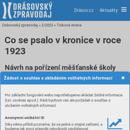
Drásov.cz
Aktuality
Drásovský zpravodaj
»
2/2023
»
Tisková strana
Co se psalo v kronice v roce
1923
Návrh na pořízení měšťanské školy
Žádost o souhlas s ukládáním volitelných informací
Dne 15. června podává místní školní rada obecnímu
zastupitelstvu návrh na zřízení obvodové měšťanské školy.
Obecní zastupitelstvo přijalo tento návrh a všemi hlasy
Pro základní fungování webu nepotřebujeme ukládat žádné informace
usneslo se věnovati na stavbu školy zdarma potřebný
(tzv. cookies apod.). Rádi bychom vás ale požádali o souhlas s
pozemek. Bylo ovšem třeba jednání s okolními obcemi,
uložením volitelných informací:
zdali jsou ochotny na stavbu a zařízení školy přispěti. Proto
zašli někteří členové obecního zastupitelstva a místní školní
Anonymní unikátní ID
rady do Všechovic, Čebína a Malhostovic, aby o důležitosti
Díky němu příště poznáme, že se jedná o stejné zařízení, a
budeme tak moci přesněji vyhodnotit návštěvnost.
měšťanské školy promluvily a případně zajistili si prohlášení,