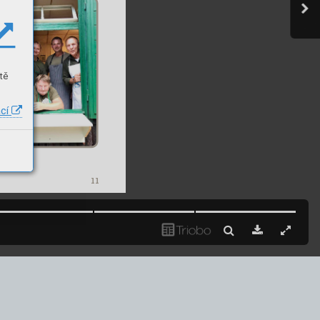
tě
ací
11