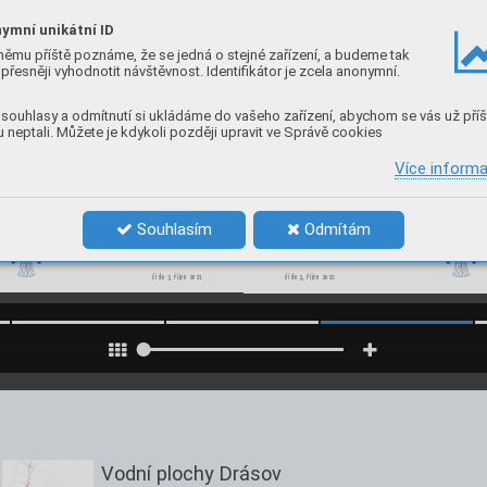
ymní unikátní ID
němu příště poznáme, že se jedná o stejné zařízení, a budeme tak
přesněji vyhodnotit návštěvnost. Identifikátor je zcela anonymní.
souhlasy a odmítnutí si ukládáme do vašeho zařízení, abychom se vás už příš
 neptali. Můžete je kdykoli později upravit ve Správě cookies
Více inform
Souhlasím
Odmítám
číslo 3, ří
jen 2021 
číslo 3, ří
jen 2021
Vodní plochy Drásov