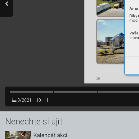
Anon
Díky 
moci 
Vaše 
znovu
10
3/2021
10–11
Nenechte si ujít
Kalendář akcí