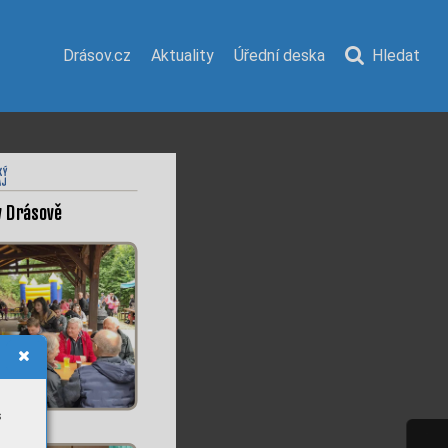
Drásov.cz
Aktuality
Úřední deska
Hledat
v
 Dr
ás
o
v
ě
s