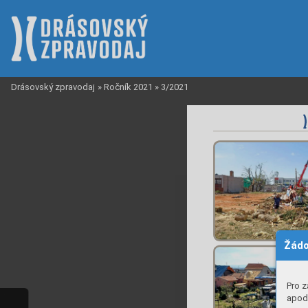
Drásovský zpravodaj
»
Ročník 2021
»
3/2021
Žádo
Pro z
apod.