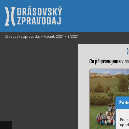
Drásovský zpravodaj
»
Ročník 2021
»
3/2021
Co př
i
pr
a
v
u
jeme v

no
Žádo
Pro z
apod.