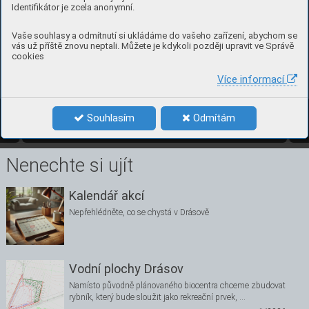
Identifikátor je zcela anonymní.
Vaše souhlasy a odmítnutí si ukládáme do vašeho zařízení, abychom se
vás už příště znovu neptali. Můžete je kdykoli později upravit ve Správě
cookies
Více informací
2
číslo 3, ří
jen 2021
Souhlasím
Odmítám
3/2021
2
Nenechte si ujít
Kalendář akcí
Nepřehlédněte, co se chystá v Drásově
Vodní plochy Drásov
Namísto původně plánovaného biocentra chceme zbudovat
rybník, který bude sloužit jako rekreační prvek, …