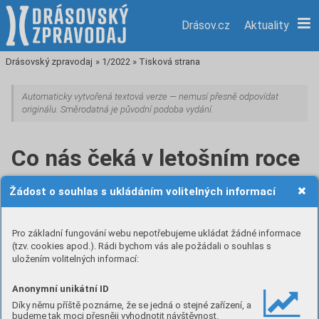
Drásov.cz
Aktuality
Drásovský zpravodaj
»
1/2022
»
Tisková strana
Automaticky vytvořená textová verze — nemusí přesně odpovídat
originálu. Směrodatná je původní podoba vydání.
Co nás čeká v letošním roce
– stavební sezóna
Žádost o souhlas s ukládáním volitelných informací
I když stavebnictví a investiční rozvoj v současné době
zažívá velkou krizi, bojuje s nedostatkem materiálu
Pro základní fungování webu nepotřebujeme ukládat žádné informace
(tzv. cookies apod.). Rádi bychom vás ale požádali o souhlas s
i vysokou cenou pohonných hmot, čeká v letošním roce
uložením volitelných informací:
naši obec poměrně bouřlivá stavební sezóna a to jak
v důsledku provádění staveb obecních, tak staveb jiných
Anonymní unikátní ID
subjektů.
Díky němu příště poznáme, že se jedná o stejné zařízení, a
budeme tak moci přesněji vyhodnotit návštěvnost.
Významnou stavbou, která právě nyní probíhá, je