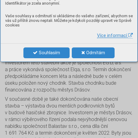
Identifikátor je zcela anonymní.
rekonstrukce střechy našeho kostela Povýšení svatého
Kříže, jejímž investorem je Římskokatolická farnost Drásov.
Vaše souhlasy a odmítnutí si ukládáme do vašeho zařízení, abychom se
S touto investiční akcí byla spojena též veřejná sbírka
vás už příště znovu neptali. Můžete je kdykoli později upravit ve Správě
cookies
občanů a obec na tuto investiční akci poskytla účelovou
dotaci ve výši 500 000 Kč.
Více informací
Další právě probíhající akcí je pokládka sítí NN do země,
odstraňování starých betonových sloupů a instalace
Souhlasím
Odmítám
nového veřejného osvětlení na ul. Malhostovická.
Investorem této stavební akce je společnost EG.D, a.s.
a práce vykonává společnost Elqa, s.r.o. Termín dokončení
předpokládáme koncem léta a následně bude v celém
úseku položen nový chodník. Stavba chodníku bude
financována z rozpočtu městys Drásov.
V současné době je také dokončována naše obecní
stavba – výstavba dvou menších podkrovních bytů
v budově hasičské zbrojnice. Investorem je městys Drásov,
v rámci výběrového řízení podala nejvýhodnější cenovou
nabídku společnost Balastav s.r.o., cena díla činí
1 691 764 Kč a termín dokončení je květen 2022. Byty jsou