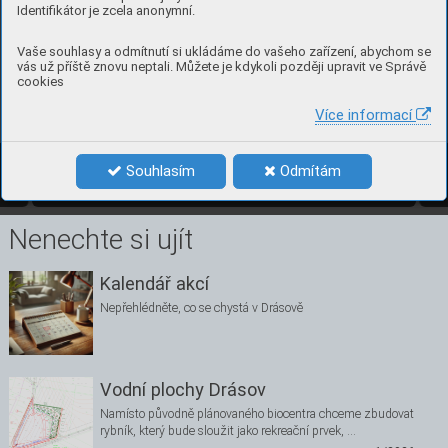
Identifikátor je zcela anonymní.
Vaše souhlasy a odmítnutí si ukládáme do vašeho zařízení, abychom se
vás už příště znovu neptali. Můžete je kdykoli později upravit ve Správě
cookies
Více informací
5
číslo 1, bře
zen 2022 
Souhlasím
Odmítám
1/2022
5
Nenechte si ujít
Kalendář akcí
Nepřehlédněte, co se chystá v Drásově
Vodní plochy Drásov
Namísto původně plánovaného biocentra chceme zbudovat
rybník, který bude sloužit jako rekreační prvek, …