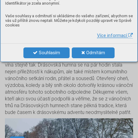
trhy na Drásovských humnech. V letošním roce nám navíc
Identifikátor je zcela anonymní.
přálo počasí a celá akce se nesla v poetickém duchu
bílých vánoc.
Vaše souhlasy a odmítnutí si ukládáme do vašeho zařízení, abychom se
vás už příště znovu neptali. Můžete je kdykoli později upravit ve Správě
Z důvodu vysoké nemocnosti se sice řada prodejců na
cookies
poslední chvíli omluvila a na trhy se nedostavila, ale i tak
Více informací
bylo co nabídnout, zakoupit, ochutnat a obdivovat. Ženy
z našeho obecního úřadu se opět ujaly přípravy a prodeje
tradičního vánočního občerstvení. Jen vánočního punče se
Souhlasím
Odmítám
na této akci prodalo obdivuhodných 40 litrů a svařeného
vína stejně tak. Drásovská humna se na pár hodin stala
nejen příležitostí k nákupům, ale také místem komunitního
vánočního setkání rodin, přátel a sousedů. Otevřený oheň,
výzdoba, koledy a bílý sníh okolo dotvořily krásnou vánoční
atmosféru tohoto sobotního odpoledne. Děkujeme všem,
kteří akci svou účastí podpořili a věříme, že se z vánočních
trhů na Drásovských humnech stane pěkná tradice, která
bude časem k drásovskému adventu neodmyslitelně patřit.