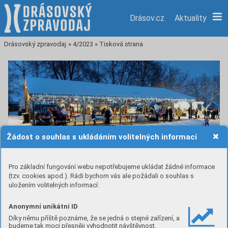
Drásov.cz
Aktuality
Drásovský zpravodaj
»
4/2023
»
Tisková strana
Žádost o souhlas s ukládáním volitelných informací
Pro základní fungování webu nepotřebujeme ukládat žádné informace
Drásovská humna ožila
(tzv. cookies apod.). Rádi bychom vás ale požádali o souhlas s
uložením volitelných informací:
adventem
Anonymní unikátní ID
Díky němu příště poznáme, že se jedná o stejné zařízení, a
Stejně jako loni započal adventní čas v naší obci vánočními
budeme tak moci přesněji vyhodnotit návštěvnost.