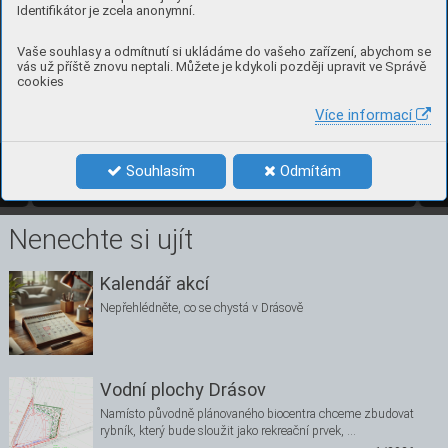
Identifikátor je zcela anonymní.
Vaše souhlasy a odmítnutí si ukládáme do vašeho zařízení, abychom se
vás už příště znovu neptali. Můžete je kdykoli později upravit ve Správě
cookies
Více informací
6
číslo 4, pro
sinec 2023
Souhlasím
Odmítám
4/2023
6
Nenechte si ujít
Kalendář akcí
Nepřehlédněte, co se chystá v Drásově
Vodní plochy Drásov
Namísto původně plánovaného biocentra chceme zbudovat
rybník, který bude sloužit jako rekreační prvek, …