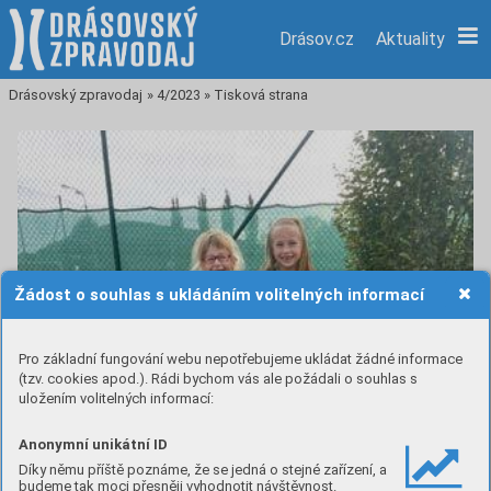
Drásov.cz
Aktuality
Drásovský zpravodaj
»
4/2023
»
Tisková strana
Žádost o souhlas s ukládáním volitelných informací
Pro základní fungování webu nepotřebujeme ukládat žádné informace
(tzv. cookies apod.). Rádi bychom vás ale požádali o souhlas s
uložením volitelných informací:
Anonymní unikátní ID
Díky němu příště poznáme, že se jedná o stejné zařízení, a
budeme tak moci přesněji vyhodnotit návštěvnost.