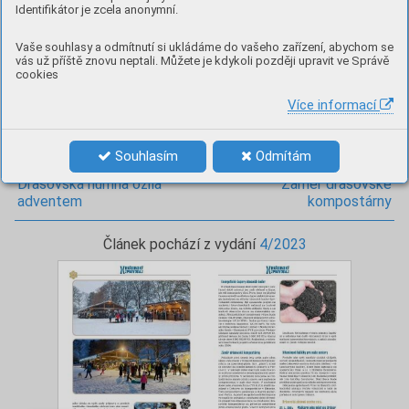
Identifikátor je zcela anonymní.
o dotaci z Modernizačního fondu – Komunální FVE pro
obce. Předpokládané náklady projektu činí
Vaše souhlasy a odmítnutí si ukládáme do vašeho zařízení, abychom se
8 326 287,09 Kč, přičemž dotace by činila 5 966 105 Kč
vás už příště znovu neptali. Můžete je kdykoli později upravit ve Správě
a vlastní zdroje obce 2 360 182,09 Kč. Rozhodnutí
cookies
o schválení/neschválení projektu očekáváme počátkem
Více informací
roku 2024.
Souhlasím
Odmítám
předchozí článek
následující článek
Drásovská humna ožila
Záměr drásovské
adventem
kompostárny
Článek pochází z vydání
4/2023