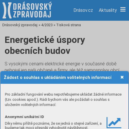
Drásov.cz
Aktuality
Drásovský zpravodaj
»
4/2023
»
Tisková strana
Energetické úspory
obecních budov
S vysokými cenami elektrické energie v současné době
nebojují jen naši občané a firmy, ale též samosprávy obcí.
Proto jsme se již před časem rozhodli za účelem úspor
Žádost o souhlas s ukládáním volitelných informací
elektrické energie instalovat na střechy obecních budov
fotovoltaické elektrárny. Byl zpracován projekt na umístění
Pro základní fungování webu nepotřebujeme ukládat žádné informace
fotovoltaických zařízení na budově obecního úřadu, na
(tzv. cookies apod.). Rádi bychom vás ale požádali o souhlas s
střeše základní školy a na budově obecního domu na
uložením volitelných informací:
drásovském náměstí. Předpokládaný instalovaný výkon
bude celkem 134,06 kWp, předpokládaná roční výroba
Anonymní unikátní ID
energie 137,12 MWh. Budou pořízeny baterie s celkovou
Díky němu příště poznáme, že se jedná o stejné zařízení, a
kapacitou 120,06 kWh. Na tuto akci byla podána žádost
budeme tak moci přesněji vyhodnotit návštěvnost.