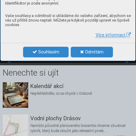
Identifikátor je zcela anonymní.
Vaše souhlasy a odmítnutí si ukládáme do vašeho zařízení, abychom se
vás už příště znovu neptali. Můžete je kdykoli později upravit ve Správě
cookies
Více informací
8
číslo 4, pro
sinec 2024
Souhlasím
Odmítám
4/2024
8
Nenechte si ujít
Kalendář akcí
Nepřehlédněte, co se chystá v Drásově
Vodní plochy Drásov
Namísto původně plánovaného biocentra chceme zbudovat
rybník, který bude sloužit jako rekreační prvek, …