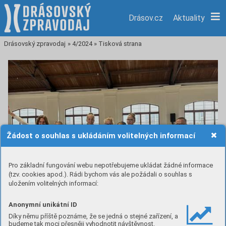
Drásov.cz
Aktuality
Drásovský zpravodaj
»
4/2024
»
Tisková strana
Žádost o souhlas s ukládáním volitelných informací
Pro základní fungování webu nepotřebujeme ukládat žádné informace
(tzv. cookies apod.). Rádi bychom vás ale požádali o souhlas s
uložením volitelných informací:
Anonymní unikátní ID
Díky němu příště poznáme, že se jedná o stejné zařízení, a
budeme tak moci přesněji vyhodnotit návštěvnost.