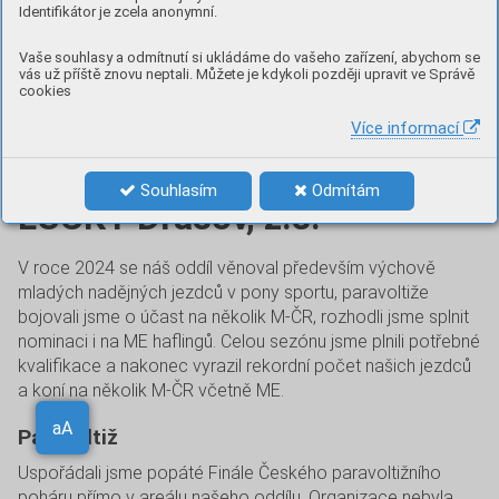
Identifikátor je zcela anonymní.
Vaše souhlasy a odmítnutí si ukládáme do vašeho zařízení, abychom se
vás už příště znovu neptali. Můžete je kdykoli později upravit ve Správě
cookies
Více informací
Sportovní sezóna 2024 TJJ
Souhlasím
Odmítám
LUCKY Drásov, z.s.
V roce 2024 se náš oddíl věnoval především výchově
mladých nadějných jezdců v pony sportu, paravoltiže
bojovali jsme o účast na několik M-ČR, rozhodli jsme splnit
nominaci i na ME haflingů. Celou sezónu jsme plnili potřebné
kvalifikace a nakonec vyrazil rekordní počet našich jezdců
a koní na několik M-ČR včetně ME.
Aa
Paravoltiž
aA
Uspořádali jsme popáté Finále Českého paravoltižního
poháru přímo v areálu našeho oddílu. Organizace nebyla