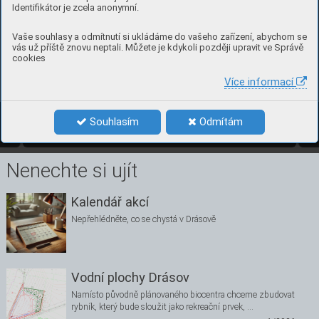
Identifikátor je zcela anonymní.
Vaše souhlasy a odmítnutí si ukládáme do vašeho zařízení, abychom se
vás už příště znovu neptali. Můžete je kdykoli později upravit ve Správě
cookies
2004
2
0
11
Více informací
15
čísl
o 4, pr
os
inec 20
24 
Souhlasím
Odmítám
4/2024
15
Nenechte si ujít
Kalendář akcí
Nepřehlédněte, co se chystá v Drásově
Vodní plochy Drásov
Namísto původně plánovaného biocentra chceme zbudovat
rybník, který bude sloužit jako rekreační prvek, …