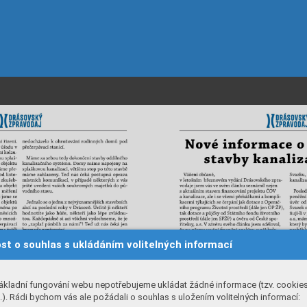
st o souhlas s ukládáním volitelných informací
ákladní fungování webu nepotřebujeme ukládat žádné informace (tzv. cookie
). Rádi bychom vás ale požádali o souhlas s uložením volitelných informací: