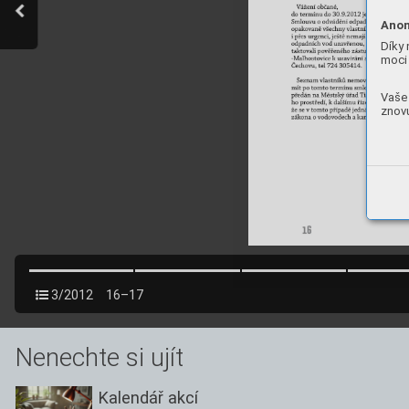
Anon
Díky 
moci 
Vaše 
znovu
3/2012
16–17
Nenechte si ujít
Kalendář akcí