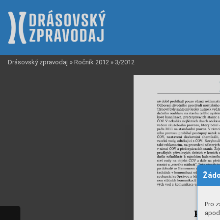
Drásovský zpravodaj
»
Ročník 2012
»
3/2012
Žádo
Pro z
apod.