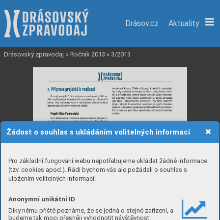
Drásov.cz
Aktuality
Drásovský zpravodaj
»
Ročník 2013
»
3/2013
Žádost o souhlas s ukládáním volitelných informací
Pro základní fungování webu nepotřebujeme ukládat žádné informace
(tzv. cookies apod.). Rádi bychom vás ale požádali o souhlas s
uložením volitelných informací:
Anonymní unikátní ID
Díky němu příště poznáme, že se jedná o stejné zařízení, a
budeme tak moci přesněji vyhodnotit návštěvnost.