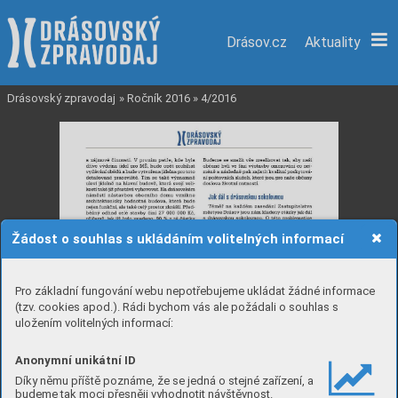
Drásov.cz
Aktuality
Drásovský zpravodaj
»
Ročník 2016
»
4/2016
Žádost o souhlas s ukládáním volitelných informací
Pro základní fungování webu nepotřebujeme ukládat žádné informace
(tzv. cookies apod.). Rádi bychom vás ale požádali o souhlas s
uložením volitelných informací:
Anonymní unikátní ID
Díky němu příště poznáme, že se jedná o stejné zařízení, a
budeme tak moci přesněji vyhodnotit návštěvnost.