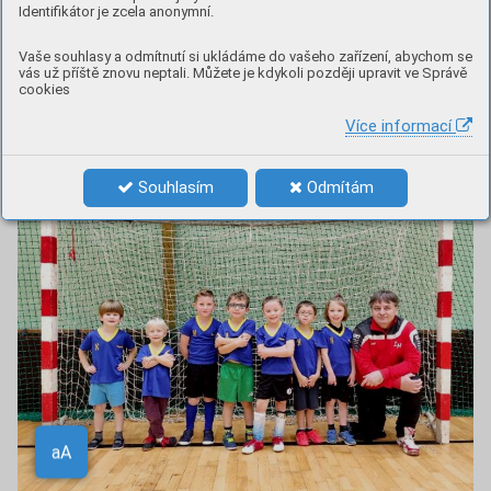
Identifikátor je zcela anonymní.
zápasech v tišnovské hale a od neděle 11. 12. začnou
pravidelné tréninky i v hale ZŠ Drásov. Vzhledem k věku dětí
Vaše souhlasy a odmítnutí si ukládáme do vašeho zařízení, abychom se
budou tréninky s účastí rodičů a u dětí se budeme
vás už příště znovu neptali. Můžete je kdykoli později upravit ve Správě
cookies
soustředit na všeobecný rozvoj pohybových schopností,
doplněný o cvičení s míčem.
Více informací
Souhlasím
Odmítám
Aa