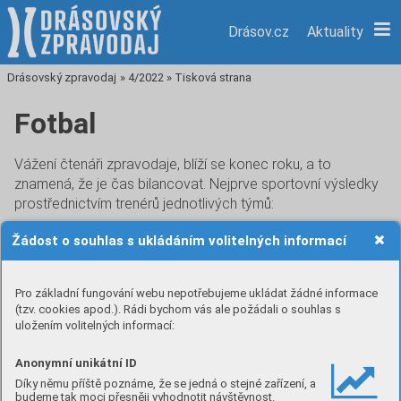
Drásov.cz
Aktuality
Drásovský zpravodaj
»
4/2022
»
Tisková strana
Fotbal
Vážení čtenáři zpravodaje, blíží se konec roku, a to
znamená, že je čas bilancovat. Nejprve sportovní výsledky
prostřednictvím trenérů jednotlivých týmů:
Žádost o souhlas s ukládáním volitelných informací
Minipřípravka
V průběhu podzimní části sezóny nebyl proveden nábor
Pro základní fungování webu nepotřebujeme ukládat žádné informace
nových hráčů vzhledem k aktuálnímu časovému vypětí
(tzv. cookies apod.). Rádi bychom vás ale požádali o souhlas s
trenérů dětských kategorií. I tak ale začali docházet na
uložením volitelných informací:
trénink děti ročníků 2016–2018, kteří utvořili vlastní
tréninkovou skupinu a začali se seznamovat s fotbalovým
Anonymní unikátní ID
míčem a pohybem na fotbalovém hřišti. Dne 4. 12. doplnili
Díky němu příště poznáme, že se jedná o stejné zařízení, a
budeme tak moci přesněji vyhodnotit návštěvnost.
tito noví hráči minipřípravky tým mladší přípravky při